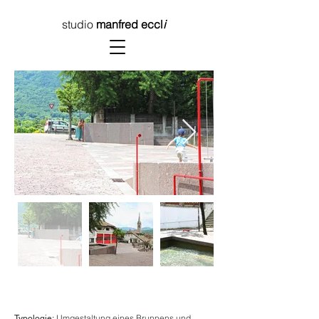
studio
manfred eccl
i
Umgestaltung eines Brunnens und
Typologie: